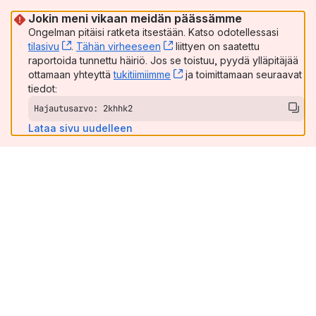
Jokin meni vikaan meidän päässämme
Ongelman pitäisi ratketa itsestään. Katso odotellessasi
tilasivu
, (opens new window)
.
Tähän virheeseen
, (opens new window)
liittyen on saatettu
raportoida tunnettu häiriö. Jos se toistuu, pyydä ylläpitäjää
ottamaan yhteyttä
tukitiimiimme
, (opens new window)
ja toimittamaan seuraavat
tiedot:
Hajautusarvo: 2khhk2
Lataa sivu uudelleen