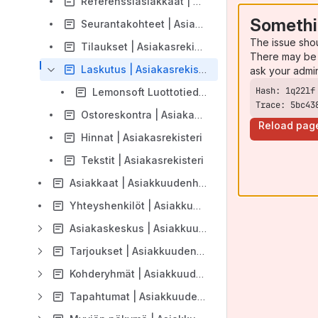
Referenssiasiakkaat | Asiakasrekisteri
Somethi
Seurantakohteet | Asiakasrekisteri
The issue sho
Tilaukset | Asiakasrekisteri
There may be 
Laskutus | Asiakasrekisteri
ask your admi
Lemonsoft Luottotiedot | Asiakasrekisteri
Trace: 5bc43
Ostoreskontra | Asiakasrekisteri
Reload pag
Hinnat | Asiakasrekisteri
Tekstit | Asiakasrekisteri
Asiakkaat | Asiakkuudenhallinta
Yhteyshenkilöt | Asiakkuudenhallinta
Asiakaskeskus | Asiakkuudenhallinta
Tarjoukset | Asiakkuudenhallinta
Kohderyhmät | Asiakkuudenhallinta
Tapahtumat | Asiakkuudenhallinta