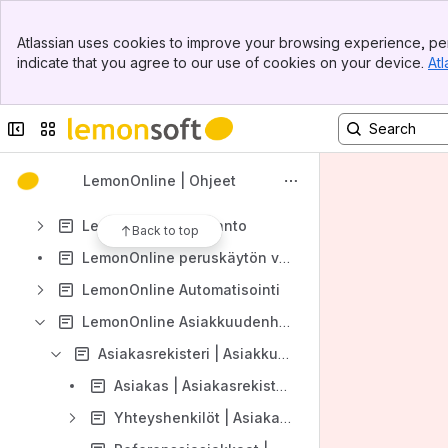
eKuitin ohje
Banner
Atlassian uses cookies to improve your browsing experience, per
LemonTime ohje
Top Bar
indicate that you agree to our use of cookies on your device.
Atl
Sidebar
LemonWMS ohje
Main Content
Lemonsoft Asiakaspalvelu
Collapse sidebar
Switch sites or apps
Content
Results will update as you type.
LemonOnline | Ohjeet
LemonOnline Johdanto
Back to top
LemonOnline peruskäytön videot
LemonOnline Automatisointi
LemonOnline Asiakkuudenhallinta
Asiakasrekisteri | Asiakkuudenhallinta
Asiakas | Asiakasrekisteri
Yhteyshenkilöt | Asiakasrekisteri