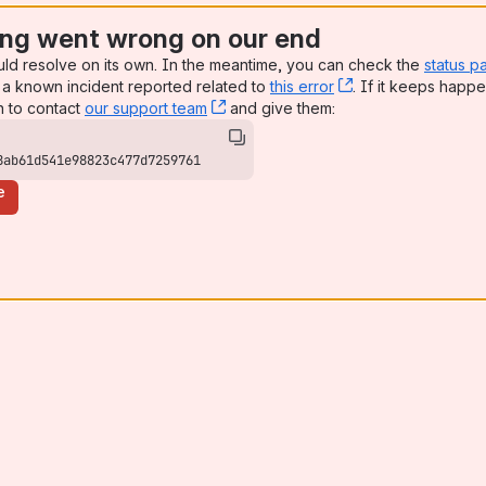
ng went wrong on our end
uld resolve on its own. In the meantime, you can check the
status p
a known incident reported related to
this error
, (opens new win
. If it keeps happe
n to contact
our support team
, (opens new window)
and give them:
8ab61d541e98823c477d7259761
e