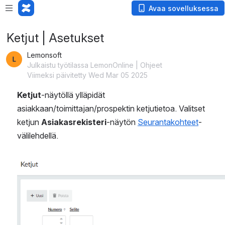
Avaa sovelluksessa
Ketjut | Asetukset
Lemonsoft
Julkaistu työtilassa LemonOnline | Ohjeet
Viimeksi päivitetty Wed Mar 05 2025
Ketjut
-näytöllä ylläpidät 
asiakkaan/toimittajan/prospektin ketjutietoa. Valitset 
ketjun 
Asiakasrekisteri
-näytön 
Seurantakohteet
-
välilehdellä.
Avaa