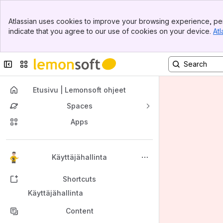
Banner
Atlassian uses cookies to improve your browsing experience, per
Top Bar
indicate that you agree to our use of cookies on your device.
Atl
Sidebar
Main Content
Collapse sidebar
Switch sites or apps
Etusivu | Lemonsoft ohjeet
Spaces
Apps
Back to top
Käyttäjähallinta
Shortcuts
Käyttäjähallinta
Content