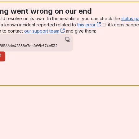
ng went wrong on our end
uld resolve on its own. In the meantime, you can check the
status p
a known incident reported related to
this error
, (opens new win
. If it keeps happe
n to contact
our support team
, (opens new window)
and give them:
78566dc42838c7cb0ffbf74c532
e