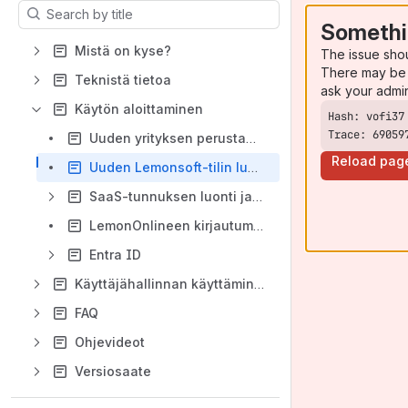
Results will update as you type.
Somethi
Mistä on kyse?
The issue sho
There may be 
Teknistä tietoa
ask your admi
Käytön aloittaminen
Trace: 69059
Uuden yrityksen perustaminen
Reload pag
Uuden Lemonsoft-tilin luonti
SaaS-tunnuksen luonti ja kirjautuminen
LemonOnlineen kirjautuminen
Entra ID
Käyttäjähallinnan käyttäminen
FAQ
Ohjevideot
Versiosaate